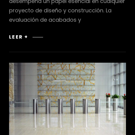
desempeña un papel esencial en cualquier
proyecto de diseño y construcción. La
evaluación de acabados y
EVALUACIÓN
LEER +
DE
ACABADOS
Y
DETALLES
EN
EL
CONTROL
DE
CALIDAD