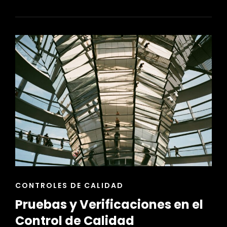
DE
CUMPLIMIENTO
DE
NORMATIVAS
EN
EL
CONTROL
DE
CALIDAD
ENLACES
CONTROLES DE CALIDAD
DE
Pruebas y Verificaciones en el
LAS
CATEGORÍAS
Control de Calidad