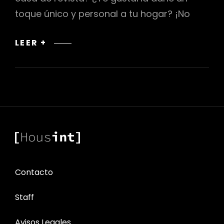
toque único y personal a tu hogar? ¡No
CÓMO
LEER +
TRANSFORMAR
TU
HOGAR
CON
EL
DISEÑO
DE
INTERIOR
Contacto
Staff
Avisos Legales