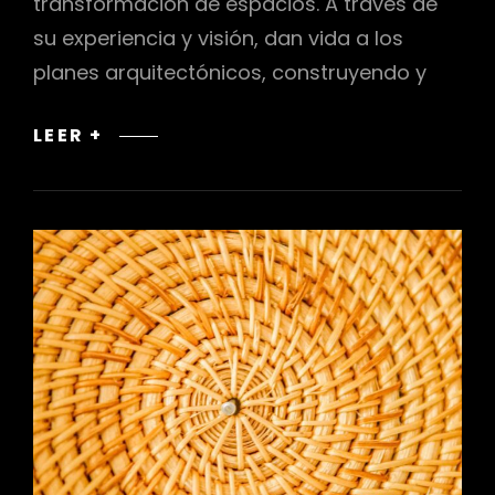
transformación de espacios. A través de
su experiencia y visión, dan vida a los
planes arquitectónicos, construyendo y
ALBAÑILES
LEER +
Y
CONSTRUCTORES:
CREADORES
DE
ESPACIOS
A
PARTIR
DE
VISIONES