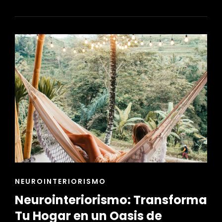
COACHING:
TRANSFORMA
TU
HOGAR
CON
LA
AYUDA
DE
UN
EXPERTO
EN
DISEÑO
ENLACES
NEUROINTERIORISMO
DE
Neurointeriorismo: Transforma
LAS
CATEGORÍAS
Tu Hogar en un Oasis de