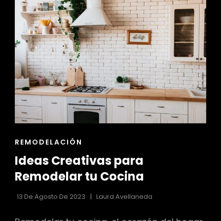
ARQUITECTÓNICA
EN
HOME
STAGING
ENLACES
REMODELACIÓN
DE
Ideas Creativas para
LAS
CATEGORÍAS
Remodelar tu Cocina
13 De Agosto De 2023
Laura Avellaneda