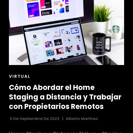
OASIS
DE
TRANQUILIDAD
ENLACES
VIRTUAL
DE
Cómo Abordar el Home
LAS
CATEGORÍAS
Staging a Distancia y Trabajar
con Propietarios Remotos
5 De Septiembre De 2023
Alberto Martínez