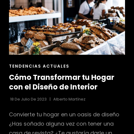
ENLACES
TENDENCIAS ACTUALES
DE
Cómo Transformar tu Hogar
LAS
CATEGORÍAS
con el Diseño de Interior
18 De Julio De 2023
Alberto Martínez
Convierte tu hogar en un oasis de diseño
¿Has soñado alguna vez con tener una
casa de revista? ¿Te gustaría darle un