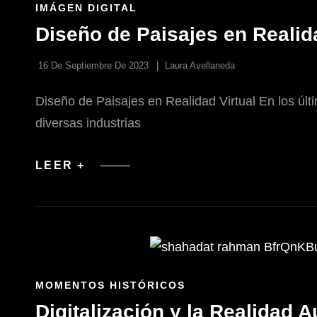
ENLACES
IMÁGEN DIGITAL
DE
Diseño de Paisajes en Realid
LAS
CATEGORÍAS
16 De Septiembre De 2023
Laura Avellaneda
Diseño de Paisajes en Realidad Virtual En los últ
diversas industrias
DISEÑO
LEER +
DE
PAISAJES
EN
REALIDAD
VIRTUAL:
JARDINES
DE
ENSUEÑO
ENLACES
MOMENTOS HISTÓRICOS
DE
Digitalización y la Realidad
LAS