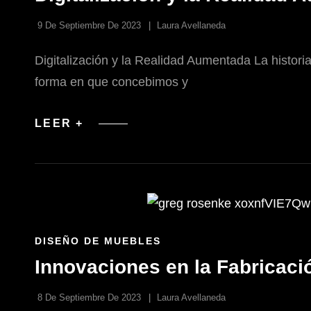
CATEGORÍAS
9 De Septiembre De 2023
Laura Avellaneda
Digitalización y la Realidad Aumentada La histori
forma en que concebimos y
DIGITALIZACIÓN
LEER +
Y
LA
REALIDAD
AUMENTADA
EN
EL
DISEÑO
DE
ESPACIOS
ENLACES
DISEÑO DE MUEBLES
DE
Innovaciones en la Fabricac
LAS
CATEGORÍAS
8 De Septiembre De 2023
Laura Avellaneda