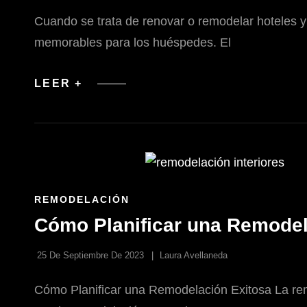
Cuando se trata de renovar o remodelar hoteles y 
memorables para los huéspedes. El
PROYECTOS
LEER +
DE
REMODELACIÓN
DE
HOTELES
Y
HOSPEDAJES
ENLACES
REMODELACIÓN
DE
Cómo Planificar una Remodel
LAS
CATEGORÍAS
25 De Septiembre De 2023
Laura Avellaneda
Cómo Planificar una Remodelación Exitosa La rem