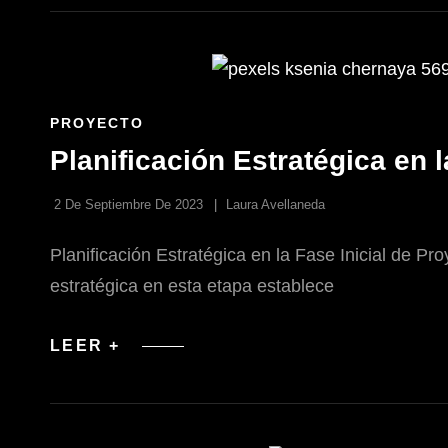
Y
ATRACTIVO
EXTERIOR
EN
HOME
STAGING
ENLACES
PROYECTO
DE
Planificación Estratégica en 
LAS
CATEGORÍAS
2 De Septiembre De 2023
Laura Avellaneda
Planificación Estratégica en la Fase Inicial de Pro
estratégica en esta etapa establece
PLANIFICACIÓN
LEER +
ESTRATÉGICA
EN
LA
FASE
INICIAL