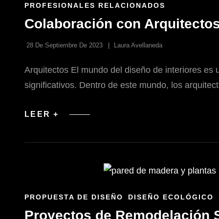
ENLACES
PROFESIONALES RELACIONADOS
DE
Colaboración con Arquitectos
LAS
CATEGORÍAS
28 De Septiembre De 2023
Laura Avellaneda
Arquitectos El mundo del diseño de interiores es 
significativos. Dentro de este mundo, los arquit
COLABORACIÓN
LEER +
CON
ARQUITECTOS
EN
PROYECTOS
DE
DISEÑO
DE
INTERIORES
ENLACES
PROPUESTA DE DISEÑO
DISEÑO ECOLÓGICO
DE
Proyectos de Remodelación Su
LAS