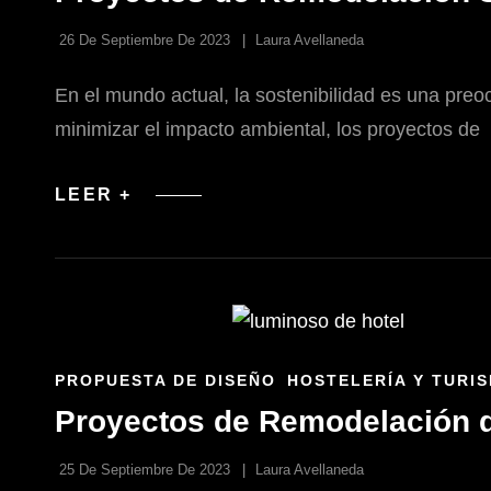
CATEGORÍAS
26 De Septiembre De 2023
Laura Avellaneda
En el mundo actual, la sostenibilidad es una pr
minimizar el impacto ambiental, los proyectos de
PROYECTOS
LEER +
DE
REMODELACIÓN
SUSTENTABLE:
DISEÑO
ECOLÓGICO
Y
EFICIENCIA
ENLACES
PROPUESTA DE DISEÑO
HOSTELERÍA Y TURI
DE
Proyectos de Remodelación d
LAS
CATEGORÍAS
25 De Septiembre De 2023
Laura Avellaneda