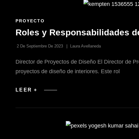
DE
PROYECTOS
DE
DISEÑO
ENLACES
PROYECTO
DE
Roles y Responsabilidades de
LAS
CATEGORÍAS
2 De Septiembre De 2023
Laura Avellaneda
Director de Proyectos de Diseño El Director de Pr
proyectos de diseño de interiores. Este rol
ROLES
LEER +
Y
RESPONSABILIDADES
DEL
DIRECTOR
DE
PROYECTOS
DE
DISEÑO