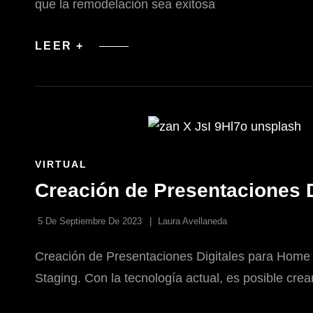
que la remodelación sea exitosa
CÓMO
LEER +
PLANIFICAR
UNA
REMODELACIÓN
EXITOSA
ENLACES
VIRTUAL
DE
Creación de Presentaciones 
LAS
CATEGORÍAS
5 De Septiembre De 2023
Laura Avellaneda
Creación de Presentaciones Digitales para Home 
Staging. Con la tecnología actual, es posible crea