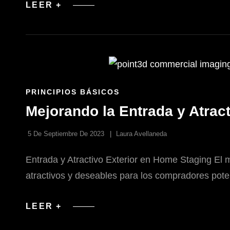
CREACIÓN
LEER +
DE
PRESENTACIONES
DIGITALES
PARA
HOME
STAGING
ENLACES
PRINCIPIOS BÁSICOS
DE
Mejorando la Entrada y Atrac
LAS
CATEGORÍAS
5 De Septiembre De 2023
Laura Avellaneda
Entrada y Atractivo Exterior en Home Staging El
atractivos y deseables para los compradores pote
MEJORANDO
LEER +
LA
ENTRADA