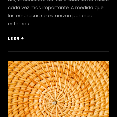
cada vez más importante. A medida que
las empresas se esfuerzan por crear
entornos
ESPACIOS
LEER +
DE
TRABAJO
FLEXIBLES:
DISEÑO
DE
PLANTA
ADAPTABLE
PARA
OFICINAS