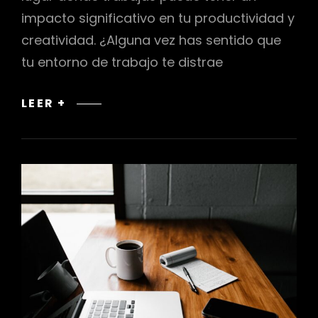
impacto significativo en tu productividad y
creatividad. ¿Alguna vez has sentido que
tu entorno de trabajo te distrae
NEUROINTERIORISMO
LEER +
Y
ESPACIOS
DE
TRABAJO:
MEJORA
DE
LA
PRODUCTIVIDAD
Y
LA
CREATIVIDAD