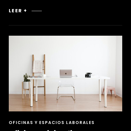
NEUROARQUITECTURA:
LEER +
MEJORA
LA
PRODUCTIVIDAD
EN
EL
LUGAR
DE
TRABAJO
ENLACES
OFICINAS Y ESPACIOS LABORALES
DE