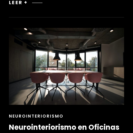
DECO
LEER +
COACHING:
TRANSFORMA
TU
HOGAR
CON
LA
AYUDA
DE
UN
EXPERTO
EN
DISEÑO
ENLACES
NEUROINTERIORISMO
DE
Neurointeriorismo en Oficinas
LAS