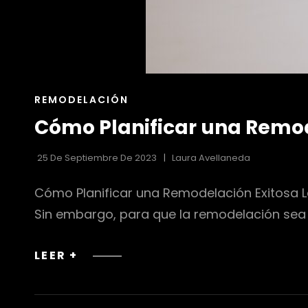
ENLACES
REMODELACIÓN
DE
Cómo Planificar una Remod
LAS
CATEGORÍAS
25 De Septiembre De 2023
Laura Avellaneda
Cómo Planificar una Remodelación Exitosa L
Sin embargo, para que la remodelación sea
CÓMO
LEER +
PLANIFICAR
UNA
REMODELACIÓN