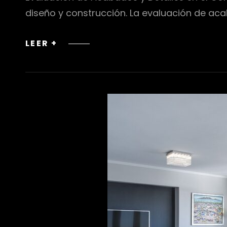
diseño y construcción. La evaluación de ac
EVALUACIÓN
LEER +
DE
ACABADOS
Y
DETALLES
EN
EL
CONTROL
DE
CALIDAD