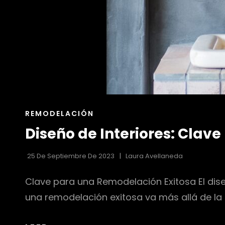
ENLACES
REMODELACIÓN
DE
Diseño de Interiores: Clav
LAS
CATEGORÍAS
25 De Septiembre De 2023
Laura Avellaneda
Clave para una Remodelación Exitosa El dis
una remodelación exitosa va más allá de la 