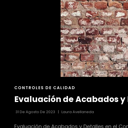
ENLACES
CONTROLES DE CALIDAD
DE
Evaluación de Acabados y D
LAS
CATEGORÍAS
31 De Agosto De 2023
Laura Avellaneda
Evaluación de Acabados y Detalles en el Con