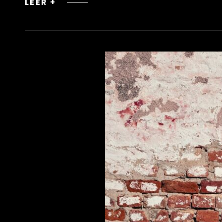
DISEÑO
LEER +
DE
INTERIORES:
CLAVE
PARA
UNA
REMODELACIÓN
EXITOSA