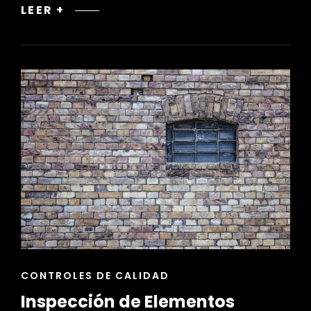
FUNDAMENTOS
LEER +
DEL
PAISAJISMO:
PRINCIPIOS
Y
ELEMENTOS
CLAVE
ENLACES
CONTROLES DE CALIDAD
DE
Inspección de Elementos
LAS