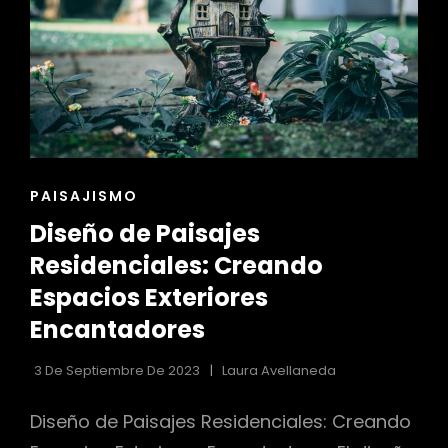
ENLACES
PAISAJISMO
DE
Diseño de Paisajes
LAS
CATEGORÍAS
Residenciales: Creando
Espacios Exteriores
Encantadores
3 De Septiembre De 2023
Laura Avellaneda
Diseño de Paisajes Residenciales: Creando