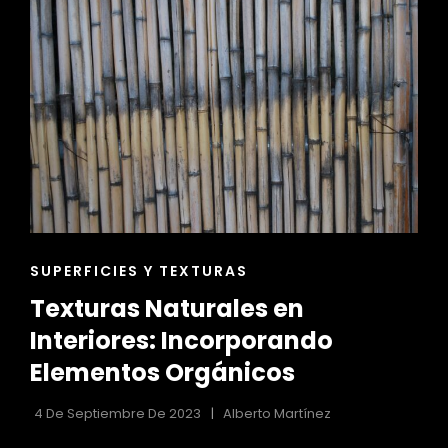
INMOBILIARIA
DE
HOME
STAGING
ENLACES
SUPERFICIES Y TEXTURAS
DE
Texturas Naturales en
LAS
CATEGORÍAS
Interiores: Incorporando
Elementos Orgánicos
4 De Septiembre De 2023
Alberto Martínez