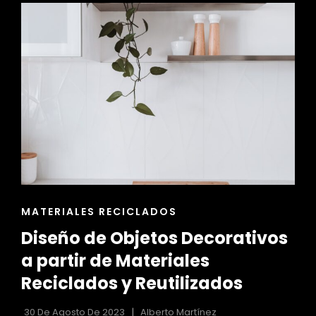
PLANTA:
DISEÑO
FUNCIONAL
Y
ESTÉTICO
ENLACES
MATERIALES RECICLADOS
DE
Diseño de Objetos Decorativos
LAS
CATEGORÍAS
a partir de Materiales
Reciclados y Reutilizados
30 De Agosto De 2023
Alberto Martínez