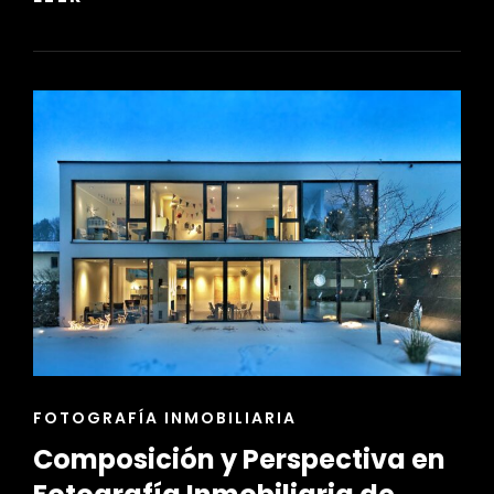
LA
ENTRADA
Y
ATRACTIVO
EXTERIOR
EN
HOME
STAGING
ENLACES
FOTOGRAFÍA INMOBILIARIA
DE
Composición y Perspectiva en
LAS
CATEGORÍAS